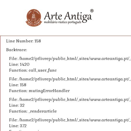
A PHP Error was encountered
Severity: Warning
Message: Invalid argument supplied for foreach()
Filename: controllers/Catalogo.php
Line Number: 158
Backtrace:
File: /home2/ptlivrep/public_html/_sites/www.arteantiga.pt
Line: 1420
Function: call_user_func
File: /home2/ptlivrep/public_html/_sites/www.arteantiga.pt
Line: 158
Function: mutingErrorHandler
File: /home2/ptlivrep/public_html/_sites/www.arteantiga.pt
Line: 32
Function: _renderarticle
File: /home2/ptlivrep/public_html/_sites/www.arteantiga.pt/
Line: 372