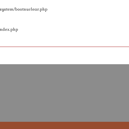
/_system/bootnuclear.php
index.php